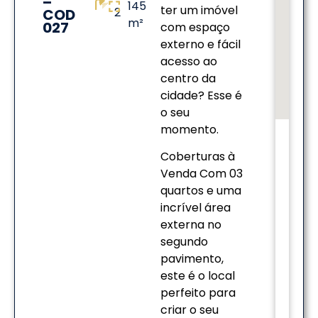
–
145
ter um imóvel
2
COD
m²
027
com espaço
externo e fácil
acesso ao
centro da
cidade? Esse é
o seu
momento.
Coberturas à
Venda Com 03
quartos e uma
incrível área
externa no
segundo
pavimento,
este é o local
perfeito para
criar o seu