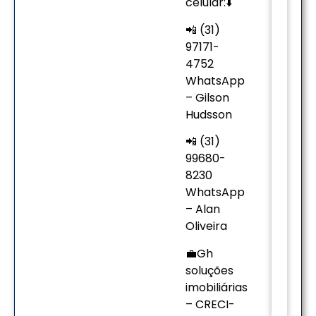
celular:⬇️
📲 (31)
97171-
4752
WhatsApp
– Gilson
Hudsson
📲 (31)
99680-
8230
WhatsApp
– Alan
Oliveira
💼Gh
soluções
imobiliárias
– CRECI-