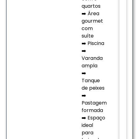
quartos
➡️ Área
gourmet
com
suíte
➡️ Piscina
➡️
Varanda
ampla
➡️
Tanque
de peixes
➡️
Pastagem
formada
➡️ Espaço
ideal
para