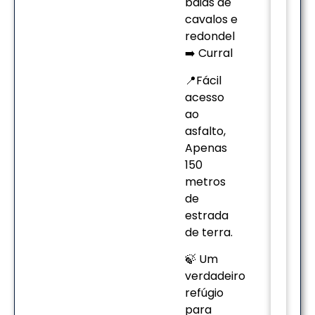
baias de
cavalos e
redondel
➡️ Curral
📍Fácil
acesso
ao
asfalto,
Apenas
150
metros
de
estrada
de terra.
🍃 Um
verdadeiro
refúgio
para