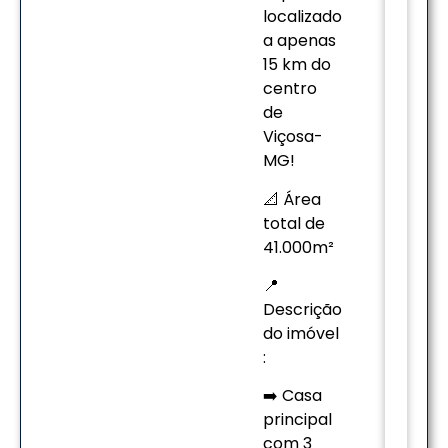
localizado
a apenas
15 km do
centro
de
Viçosa-
MG!
📐 Área
total de
41.000m²
📍
Descrição
do imóvel
:
➡️ Casa
principal
com 3