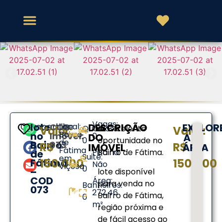
Todos os Imóveis
Sobre Nós
Vagas:
lote
Compartilhe
COD
Local:
DESCRIÇÃO
EXPLOR
Quartos:
🏡 Excelente
Valor:
Valor:
Bairro
no
Imóvel:
0
DO
A
0
oportunidade no
de
Bairro
073
R$
R$
IMÓVEL
ÁREA
Fátima
Piscina:
Bairro de Fátima.
de
Suite:
em
Fátima
150.000
150.000
Não
Viçosa
0
–
lote disponível
COD
Área:
para venda no
Banheiros:
073
272,46
Bairro de Fátima,
0
m²
região próxima e
de fácil acesso ao