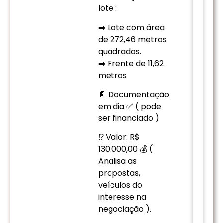
lote :
➡️ Lote com área
de 272,46 metros
quadrados.
➡️ Frente de 11,62
metros
📄 Documentação
em dia ✅ ( pode
ser financiado )
⁉️ Valor: R$
130.000,00 💰 (
Analisa as
propostas,
veículos do
interesse na
negociação ).